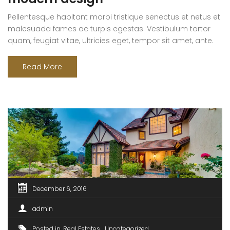
Pellentesque habitant morbi tristique senectus et netus et
malesuada fames ac turpis egestas. Vestibulum tortor
quam, feugiat vitae, ultricies eget, tempor sit amet, ante.
Donec eu libero sit amet quam egestas semper. Aenean
ultricies mi vitae est. Mauris placerat eleifend leo. Quisque
Read More
sit amet est et sapien ullamcorper pharetra. Vestibulum
erat wisi, condimentum sed, commodo [...]
December 6, 2016
admin
Posted in
Real Estates
Uncategorized