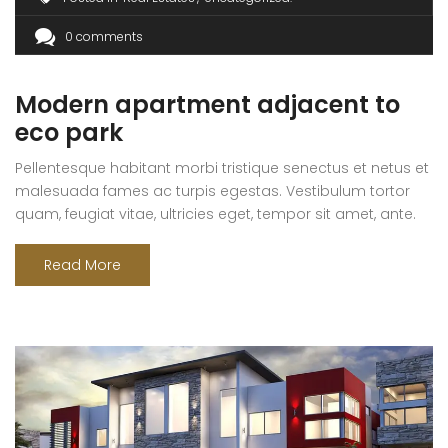
0 comments
Modern apartment adjacent to
eco park
Pellentesque habitant morbi tristique senectus et netus et
malesuada fames ac turpis egestas. Vestibulum tortor
quam, feugiat vitae, ultricies eget, tempor sit amet, ante.
Donec eu libero sit amet quam egestas semper. Aenean
ultricies mi vitae est. Mauris placerat eleifend leo. Quisque
Read More
sit amet est et sapien ullamcorper pharetra. Vestibulum
erat wisi, condimentum sed, commodo [...]