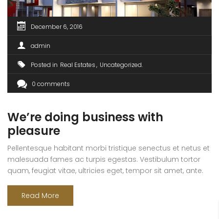
December 6, 2016
admin
Posted in
Real Estates
Uncategorized
0 comments
We’re doing business with
pleasure
Pellentesque habitant morbi tristique senectus et netus et
malesuada fames ac turpis egestas. Vestibulum tortor
quam, feugiat vitae, ultricies eget, tempor sit amet, ante.
Donec eu libero sit amet quam egestas semper. Aenean
ultricies mi vitae est. Mauris placerat eleifend leo. Quisque
Read More
sit amet est et sapien ullamcorper pharetra. Vestibulum
erat wisi, condimentum sed, commodo [...]