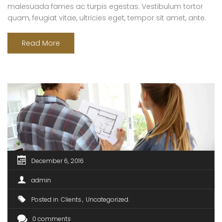
malesuada fames ac turpis egestas. Vestibulum tortor
quam, feugiat vitae, ultricies eget, tempor sit amet, ante.
Donec eu libero sit amet quam egestas semper. Aenean
ultricies mi vitae est. Mauris placerat eleifend leo. Quisque
Read More
sit amet est et sapien ullamcorper pharetra. Vestibulum
erat wisi, condimentum sed, commodo [...]
December 6, 2016
admin
Posted in
Clients
Uncategorized
0 comments