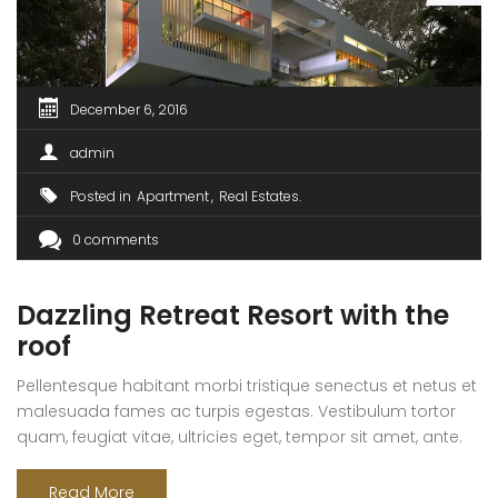
December 6, 2016
admin
Posted in
Apartment
Real Estates
0 comments
Dazzling Retreat Resort with the
roof
Pellentesque habitant morbi tristique senectus et netus et
malesuada fames ac turpis egestas. Vestibulum tortor
quam, feugiat vitae, ultricies eget, tempor sit amet, ante.
Donec eu libero sit amet quam egestas semper. Aenean
ultricies mi vitae est. Mauris placerat eleifend leo. Quisque
Read More