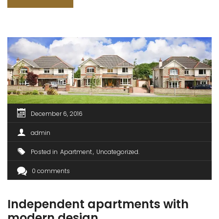
sit amet est et sapien ullamcorper pharetra. Vestibulum
erat wisi, condimentum sed, commodo [...]
December 6, 2016
admin
Posted in
Apartment
Uncategorized
0 comments
Independent apartments with
modern design