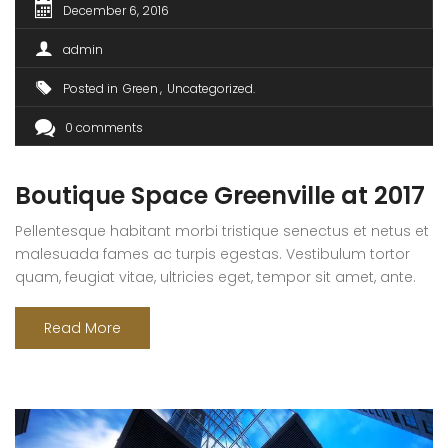
December 6, 2016
admin
Posted in
Green
Uncategorized
0 comments
Boutique Space Greenville at 2017
Pellentesque habitant morbi tristique senectus et netus et
malesuada fames ac turpis egestas. Vestibulum tortor
quam, feugiat vitae, ultricies eget, tempor sit amet, ante.
Donec eu libero sit amet quam egestas semper. Aenean
ultricies mi vitae est. Mauris placerat eleifend leo. Quisque
Read More
sit amet est et sapien ullamcorper pharetra. Vestibulum
erat wisi, condimentum sed, commodo [...]