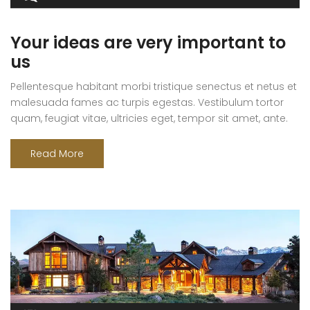
Your ideas are very important to
us
Pellentesque habitant morbi tristique senectus et netus et
malesuada fames ac turpis egestas. Vestibulum tortor
quam, feugiat vitae, ultricies eget, tempor sit amet, ante.
Donec eu libero sit amet quam egestas semper. Aenean
ultricies mi vitae est. Mauris placerat eleifend leo. Quisque
Read More
sit amet est et sapien ullamcorper pharetra. Vestibulum
erat wisi, condimentum sed, commodo [...]