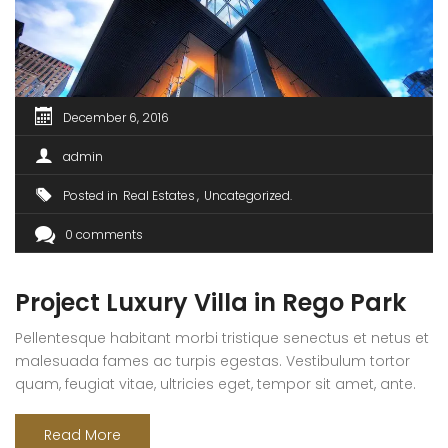
December 6, 2016
admin
Posted in
Real Estates
Uncategorized
0 comments
Project Luxury Villa in Rego Park
Pellentesque habitant morbi tristique senectus et netus et
malesuada fames ac turpis egestas. Vestibulum tortor
quam, feugiat vitae, ultricies eget, tempor sit amet, ante.
Donec eu libero sit amet quam egestas semper. Aenean
ultricies mi vitae est. Mauris placerat eleifend leo. Quisque
Read More