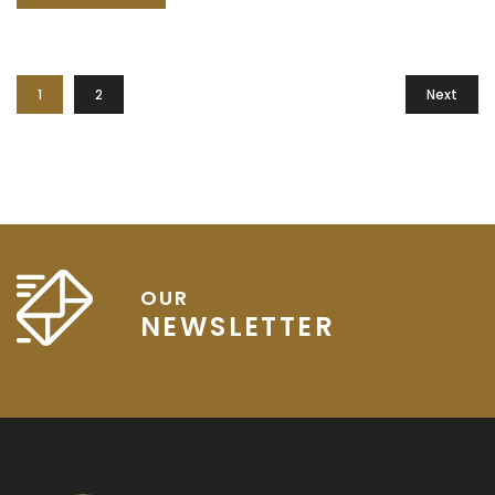
sit amet est et sapien ullamcorper pharetra. Vestibulum
erat wisi, condimentum sed, commodo [...]
1
2
Next
OUR
NEWSLETTER