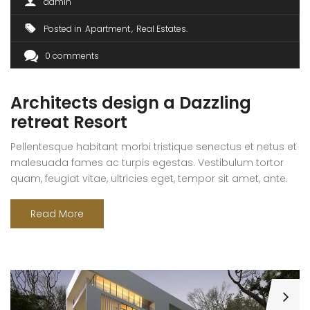
admin
Posted in
Apartment
Real Estates
0 comments
Architects design a Dazzling
retreat Resort
Pellentesque habitant morbi tristique senectus et netus et
malesuada fames ac turpis egestas. Vestibulum tortor
quam, feugiat vitae, ultricies eget, tempor sit amet, ante.
Donec eu libero sit amet quam egestas semper. Aenean
ultricies mi vitae est. Mauris placerat eleifend leo. Quisque
Read More
sit amet est et sapien ullamcorper pharetra. Vestibulum
erat wisi, condimentum sed, commodo [...]