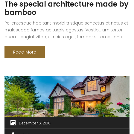
The special architecture made by
bamboo
Pellentesque habitant morbi tristique senectus et netus et
malesuada fames ac turpis egestas. Vestibulum tortor
quam, feugiat vitae, ultricies eget, tempor sit amet, ante.
Donec eu libero sit amet quam egestas semper. Aenean
ultricies mi vitae est. Mauris placerat eleifend leo.
Read More
December 6, 2016