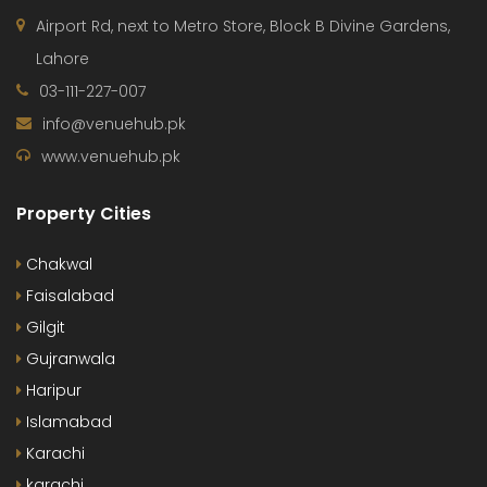
Airport Rd, next to Metro Store, Block B Divine Gardens,
Lahore
03-111-227-007
info@venuehub.pk
www.venuehub.pk
Property Cities
Chakwal
Faisalabad
Gilgit
Gujranwala
Haripur
Islamabad
Karachi
karachi